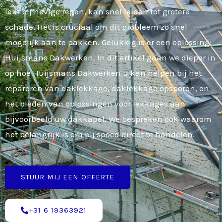
lekt bij hevige regen, kan snel leiden tot grotere
schade. Het is cruciaal om dit probleem zo snel
mogelijk aan te pakken. Gelukkig is er een oplossing:
Huijsmans Dakwerken. In dit artikel gaan we dieper in
op hoe Huijsmans Dakwerken u kan helpen bij het
repareren van daklekkage, daklekkage opsporen, en
het bieden van oplossingen voor lekkages aan
bijvoorbeeld uw dakkapel. We bespreken ook waarom
het belangrijk is om bij spoed direct te handelen.
STUUR MIJ EEN OFFERTE
+31 6 19363921