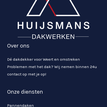
w
s
e
t
n
e
s
s
t
e
e
r
Over ons
s
v
e
i
Dé dakdekker voor Weert en omstreken
r
c
Problemen met het dak? Wij nemen binnen 24u
v
e
contact op met je op!
i
*
c
e
Onze diensten
Pannendaken