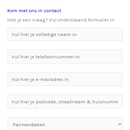
Kom met ons in contact
Heb je een vraag? Vul onderstaand formulier in
J
e
n
T
a
e
a
l
m
E
e
*
m
f
a
o
A
i
o
d
l
n
r
*
S
n
e